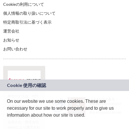
Cookieの利用について
個人情報の取り扱いについて
特定商取引法に基づく表示
運営会社
お知らせ
お問い合わせ
本サービスは、NTT
JASRAC許諾番号：
On our website we use some cookies. These are
ドコモグループの新
9024936001Y45037
規事業創出プログラ
necessary for our site to work properly and to give us
JASRAC許諾番号：
ム「docomo
9024936002Y45040
information about how our site is used.
STARTUP」を通じて
企画され、株式会社
teketにより運営され