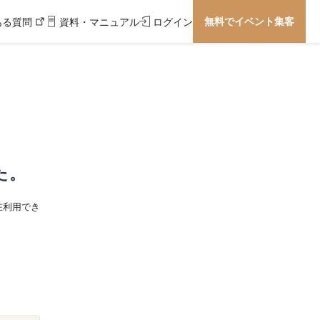
無料でイベント集客
ある質問
資料・マニュアル
ログイン
た。
在利用でき