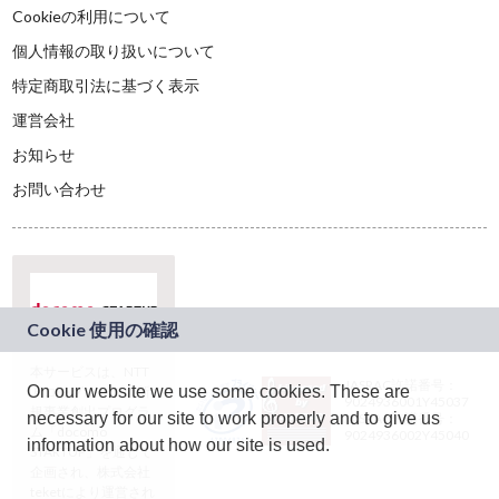
Cookieの利用について
個人情報の取り扱いについて
特定商取引法に基づく表示
運営会社
お知らせ
お問い合わせ
本サービスは、NTT
JASRAC許諾番号：
On our website we use some cookies. These are
ドコモグループの新
9024936001Y45037
規事業創出プログラ
necessary for our site to work properly and to give us
JASRAC許諾番号：
ム「docomo
9024936002Y45040
information about how our site is used.
STARTUP」を通じて
企画され、株式会社
teketにより運営され