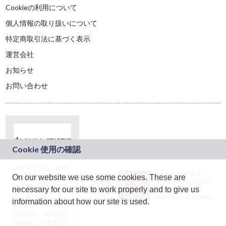
Cookieの利用について
個人情報の取り扱いについて
特定商取引法に基づく表示
運営会社
お知らせ
お問い合わせ
本サービスは、NTT
JASRAC許諾番号：
On our website we use some cookies. These are
ドコモグループの新
9024936001Y45037
規事業創出プログラ
necessary for our site to work properly and to give us
JASRAC許諾番号：
ム「docomo
9024936002Y45040
information about how our site is used.
STARTUP」を通じて
企画され、株式会社
teketにより運営され