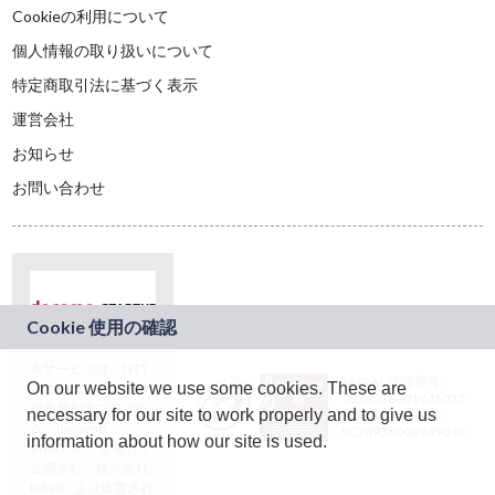
Cookieの利用について
個人情報の取り扱いについて
特定商取引法に基づく表示
運営会社
お知らせ
お問い合わせ
本サービスは、NTT
JASRAC許諾番号：
On our website we use some cookies. These are
ドコモグループの新
9024936001Y45037
規事業創出プログラ
necessary for our site to work properly and to give us
JASRAC許諾番号：
ム「docomo
9024936002Y45040
information about how our site is used.
STARTUP」を通じて
企画され、株式会社
teketにより運営され