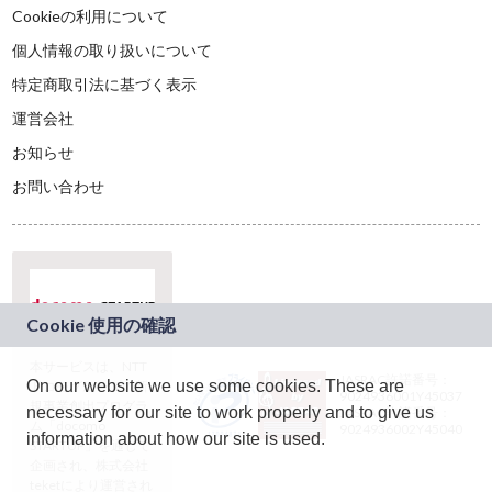
Cookieの利用について
個人情報の取り扱いについて
特定商取引法に基づく表示
運営会社
お知らせ
お問い合わせ
本サービスは、NTT
JASRAC許諾番号：
On our website we use some cookies. These are
ドコモグループの新
9024936001Y45037
規事業創出プログラ
necessary for our site to work properly and to give us
JASRAC許諾番号：
ム「docomo
9024936002Y45040
information about how our site is used.
STARTUP」を通じて
企画され、株式会社
teketにより運営され