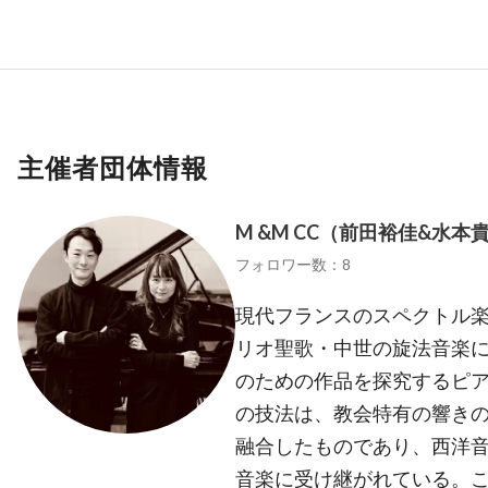
主催者団体情報
M &M CC（前田裕佳&水本
フォロワー数：8
現代フランスのスペクトル
リオ聖歌・中世の旋法音楽
のための作品を探究するピ
の技法は、教会特有の響き
融合したものであり、西洋
音楽に受け継がれている。