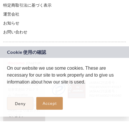
特定商取引法に基づく表示
運営会社
お知らせ
お問い合わせ
On our website we use some cookies. These are
necessary for our site to work properly and to give us
本サービスは、NTT
information about how our site is used.
JASRAC許諾番号：
ドコモグループの新
9024936001Y45037
規事業創出プログラ
JASRAC許諾番号：
ム「docomo
9024936002Y45040
STARTUP」を通じて
Accept
Deny
企画され、株式会社
teketにより運営され
ています。
(C) 2026 teket. all rights reserved.