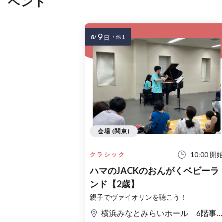
ベント
9
8/
日
+ 他 1
会場 (関東)
10:00 開
クラシック
ハマのJACKのおんがくベビーラ
ンド【2歳】
親子でヴァイオリンを聴こう！
横浜みなとみらいホール 6階事務室