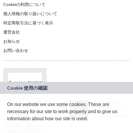
Cookieの利用について
個人情報の取り扱いについて
特定商取引法に基づく表示
運営会社
お知らせ
お問い合わせ
本サービスは、NTT
JASRAC許諾番号：
On our website we use some cookies. These are
ドコモグループの新
9024936001Y45037
規事業創出プログラ
necessary for our site to work properly and to give us
JASRAC許諾番号：
ム「docomo
9024936002Y45040
information about how our site is used.
STARTUP」を通じて
企画され、株式会社
teketにより運営され