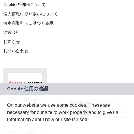
Cookieの利用について
個人情報の取り扱いについて
特定商取引法に基づく表示
運営会社
お知らせ
お問い合わせ
本サービスは、NTT
JASRAC許諾番号：
On our website we use some cookies. These are
ドコモグループの新
9024936001Y45037
規事業創出プログラ
necessary for our site to work properly and to give us
JASRAC許諾番号：
ム「docomo
9024936002Y45040
information about how our site is used.
STARTUP」を通じて
企画され、株式会社
teketにより運営され