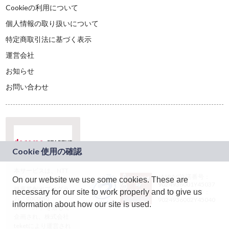
Cookieの利用について
個人情報の取り扱いについて
特定商取引法に基づく表示
運営会社
お知らせ
お問い合わせ
本サービスは、NTT
JASRAC許諾番号：
On our website we use some cookies. These are
ドコモグループの新
9024936001Y45037
規事業創出プログラ
necessary for our site to work properly and to give us
JASRAC許諾番号：
ム「docomo
9024936002Y45040
information about how our site is used.
STARTUP」を通じて
企画され、株式会社
teketにより運営され