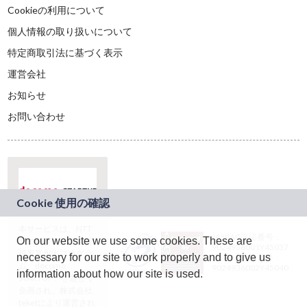
Cookieの利用について
個人情報の取り扱いについて
特定商取引法に基づく表示
運営会社
お知らせ
お問い合わせ
本サービスは、NTT
JASRAC許諾番号：
On our website we use some cookies. These are
ドコモグループの新
9024936001Y45037
規事業創出プログラ
necessary for our site to work properly and to give us
JASRAC許諾番号：
ム「docomo
9024936002Y45040
information about how our site is used.
STARTUP」を通じて
企画され、株式会社
teketにより運営され