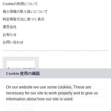
Cookieの利用について
個人情報の取り扱いについて
特定商取引法に基づく表示
運営会社
お知らせ
お問い合わせ
本サービスは、NTT
JASRAC許諾番号：
On our website we use some cookies. These are
ドコモグループの新
9024936001Y45037
規事業創出プログラ
necessary for our site to work properly and to give us
JASRAC許諾番号：
ム「docomo
9024936002Y45040
information about how our site is used.
STARTUP」を通じて
企画され、株式会社
teketにより運営され