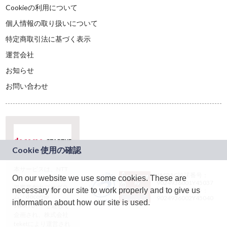
Cookieの利用について
個人情報の取り扱いについて
特定商取引法に基づく表示
運営会社
お知らせ
お問い合わせ
本サービスは、NTT
JASRAC許諾番号：
On our website we use some cookies. These are
ドコモグループの新
9024936001Y45037
規事業創出プログラ
necessary for our site to work properly and to give us
JASRAC許諾番号：
ム「docomo
9024936002Y45040
information about how our site is used.
STARTUP」を通じて
企画され、株式会社
teketにより運営され