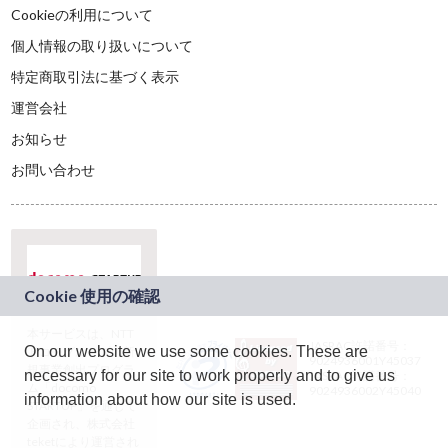
Cookieの利用について
個人情報の取り扱いについて
特定商取引法に基づく表示
運営会社
お知らせ
お問い合わせ
本サービスは、NTT
JASRAC許諾番号：
On our website we use some cookies. These are
ドコモグループの新
9024936001Y45037
規事業創出プログラ
necessary for our site to work properly and to give us
JASRAC許諾番号：
ム「docomo
9024936002Y45040
information about how our site is used.
STARTUP」を通じて
企画され、株式会社
teketにより運営され