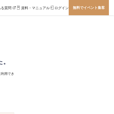
無料でイベント集客
ある質問
資料・マニュアル
ログイン
た。
在利用でき