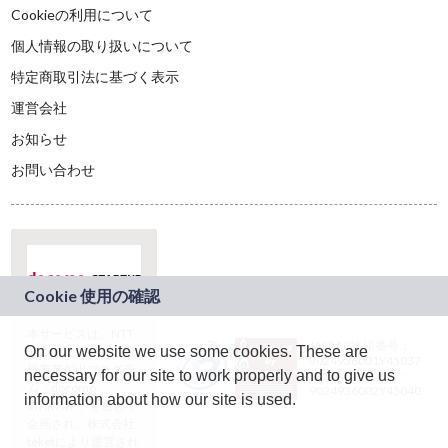
Cookieの利用について
個人情報の取り扱いについて
特定商取引法に基づく表示
運営会社
お知らせ
お問い合わせ
本サービスは、NTT
JASRAC許諾番号：
On our website we use some cookies. These are
ドコモグループの新
9024936001Y45037
規事業創出プログラ
necessary for our site to work properly and to give us
JASRAC許諾番号：
ム「docomo
9024936002Y45040
information about how our site is used.
STARTUP」を通じて
企画され、株式会社
teketにより運営され