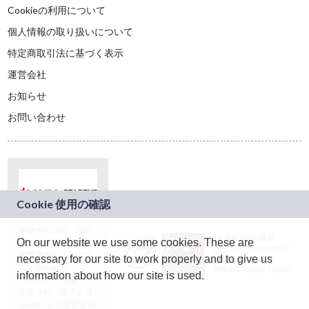
Cookieの利用について
個人情報の取り扱いについて
特定商取引法に基づく表示
運営会社
お知らせ
お問い合わせ
本サービスは、NTT
JASRAC許諾番号：
On our website we use some cookies. These are
ドコモグループの新
9024936001Y45037
規事業創出プログラ
necessary for our site to work properly and to give us
JASRAC許諾番号：
ム「docomo
9024936002Y45040
information about how our site is used.
STARTUP」を通じて
企画され、株式会社
teketにより運営され