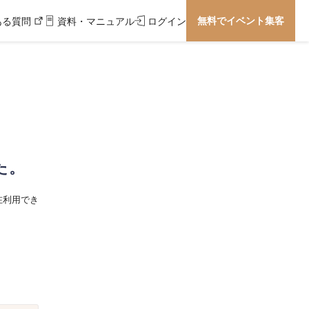
無料でイベント集客
ある質問
資料・マニュアル
ログイン
た。
在利用でき