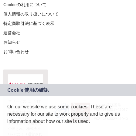
Cookieの利用について
個人情報の取り扱いについて
特定商取引法に基づく表示
運営会社
お知らせ
お問い合わせ
本サービスは、NTT
JASRAC許諾番号：
On our website we use some cookies. These are
ドコモグループの新
9024936001Y45037
規事業創出プログラ
necessary for our site to work properly and to give us
JASRAC許諾番号：
ム「docomo
9024936002Y45040
information about how our site is used.
STARTUP」を通じて
企画され、株式会社
teketにより運営され