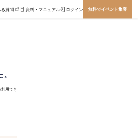
無料でイベント集客
ある質問
資料・マニュアル
ログイン
た。
在利用でき