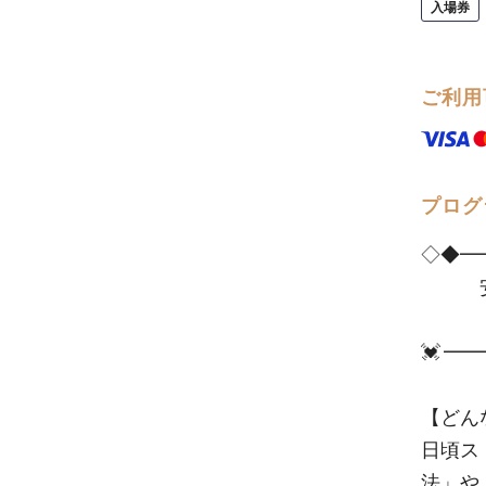
入場券
ご利用
プログ
◇◆━
安心
第2
💓 
【どん
日頃ス
法」や