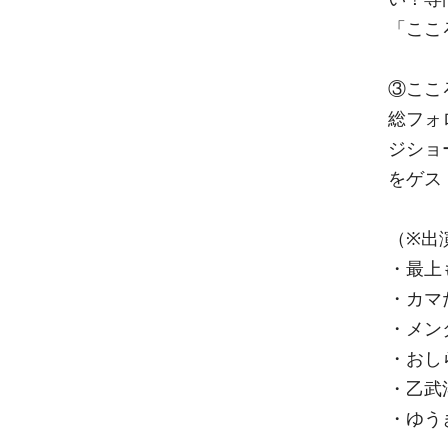
「ここ
③ここ
総フォ
ジショ
をゲス
（※出
・最上
・カマ
・メン
・おし
・乙武
・ゆう