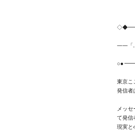
◇◆━
――「
○● 
東京こ
発信者
メッセ
て発信
現実と