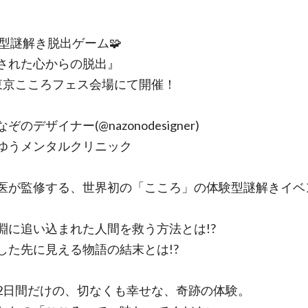
遊型謎解き脱出ゲーム🧩
された心からの脱出』
東京こころフェス会場にて開催！
ぞのデザイナー(@nazonodesigner)
ゆうメンタルクリニック
医が監修する、世界初の「こころ」の体験型謎解きイベ
淵に追い込まれた人間を救う方法とは!?
した先に見える物語の結末とは!?
2日間だけの、切なくも幸せな、奇跡の体験。