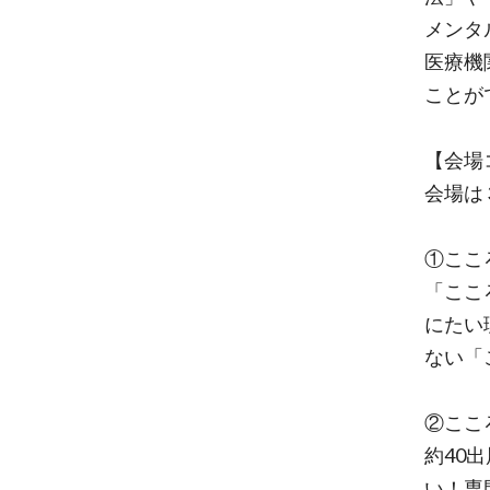
メンタ
医療機
ことが
【会場
会場は
①ここ
「ここ
にたい
ない「
②ここ
約40
い！専