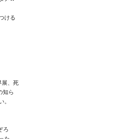
つける
界展、死
の知ら
い。
ぞろ
った