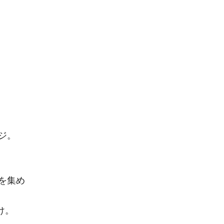
ジ。
を集め
け。