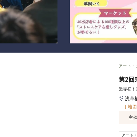
アート・
第2回
業界初！
浅草
[ 地
主
アート