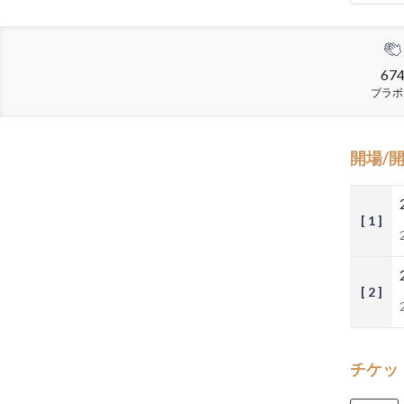
67
ブラボ
開場/
[ 1 ]
[ 2 ]
チケッ