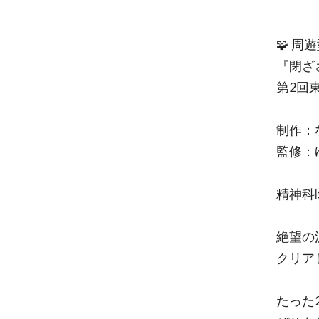
🧩 周
『閉ざ
第2回
制作：な
監修：
精神科
絶望の
クリア
たった