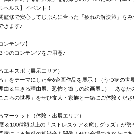
ルヘルス】イベント！
関監修で安心してじぶんに合った「疲れの解決策」をみ
できます♪
コンテンツ】
３つのコンテンツをご用意♪
ろエキスポ（展示エリア）
ろ」をテーマにした全6企画作品を展示！（うつ病の世
理由＆生きる理由展、恐怖と癒しの絵画展…） あなた
こころの世界」をぜひ友人・家族と一緒にご体験くださ
ろマーケット（体験・出展エリア）
出展＆100種類以上の「ストレスケア＆癒しグッズ」が勢
門家による無料の相談会も開催！ぜひ会場であなたにあ