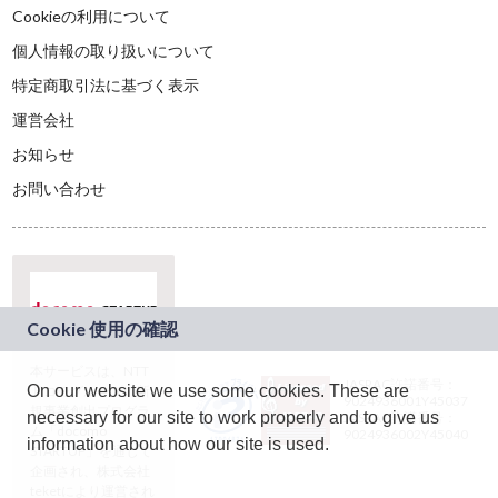
Cookieの利用について
個人情報の取り扱いについて
特定商取引法に基づく表示
運営会社
お知らせ
お問い合わせ
本サービスは、NTT
JASRAC許諾番号：
On our website we use some cookies. These are
ドコモグループの新
9024936001Y45037
規事業創出プログラ
necessary for our site to work properly and to give us
JASRAC許諾番号：
ム「docomo
9024936002Y45040
information about how our site is used.
STARTUP」を通じて
企画され、株式会社
teketにより運営され