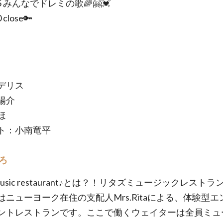
:55 みんなでドレミの歌🌈🤗💓
 close🔑
デリス
陽介
ほ
ト：小南竜平
ろ
's music restaurant♪とは？！リタズミュージックレスト
はニューヨーク在住の支配人Mrs.Ritaによる、体験型エ
ントレストランです。ここで働くウェイターは全員ミュ