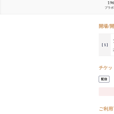
19
ブラボ
開場/
[ 1 ]
チケッ
配信
ご利用