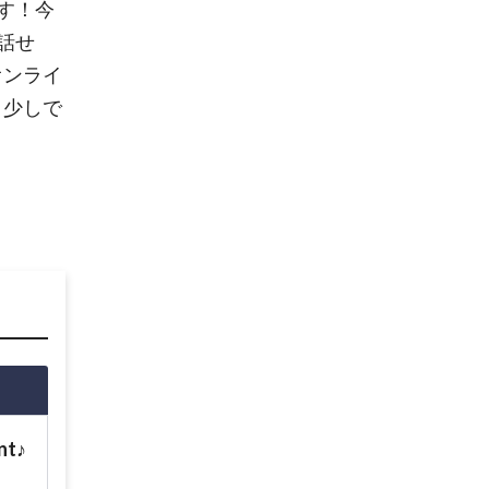
す！今
話せ
オンライ
、少しで
nt♪