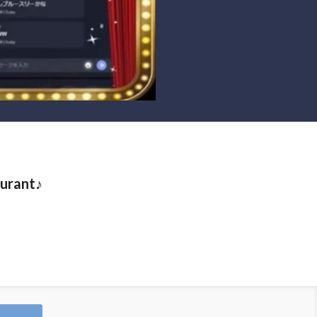
urant♪