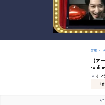
音楽
【アーカイ
-onlin
オン
主