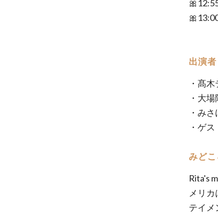
🎀12
🎀13:00
出演者
・髙木
・大場
・みさ
・ゲス
みどこ
Rita
メリカ
テイメ