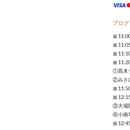
プログ
🎀11:
🎀11:0
🎀11
🎀11
①髙木
②みさ
🎀11:
🎀12
③大場
④小南
🎀12