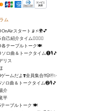
ラム
00 OnAirスタート📡⚡️🌍💕
5 自己紹介タイム💁‍♀️💁‍♂️
:10 各テーブルトーク🍽
:20 ソロ曲＆トークタイム❶🎙🎵
デリス
ほ
50ゲームだよ❣️全員集合‼️🎲🃏✨
:15ソロ曲＆トークタイム❷🎙🎵
陽介
竜平
:45テーブルトーク 🍽