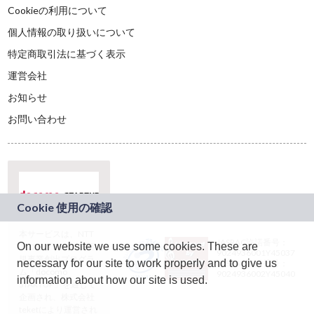
Cookieの利用について
個人情報の取り扱いについて
特定商取引法に基づく表示
運営会社
お知らせ
お問い合わせ
本サービスは、NTT
JASRAC許諾番号：
On our website we use some cookies. These are
ドコモグループの新
9024936001Y45037
規事業創出プログラ
necessary for our site to work properly and to give us
JASRAC許諾番号：
ム「docomo
9024936002Y45040
information about how our site is used.
STARTUP」を通じて
企画され、株式会社
teketにより運営され