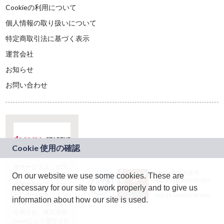
Cookieの利用について
個人情報の取り扱いについて
特定商取引法に基づく表示
運営会社
お知らせ
お問い合わせ
本サービスは、NTT
JASRAC許諾番号：
On our website we use some cookies. These are
ドコモグループの新
9024936001Y45037
規事業創出プログラ
necessary for our site to work properly and to give us
JASRAC許諾番号：
ム「docomo
9024936002Y45040
information about how our site is used.
STARTUP」を通じて
企画され、株式会社
teketにより運営され