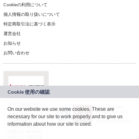
Cookieの利用について
個人情報の取り扱いについて
特定商取引法に基づく表示
運営会社
お知らせ
お問い合わせ
本サービスは、NTT
JASRAC許諾番号：
On our website we use some cookies. These are
ドコモグループの新
9024936001Y45037
規事業創出プログラ
necessary for our site to work properly and to give us
JASRAC許諾番号：
ム「docomo
9024936002Y45040
information about how our site is used.
STARTUP」を通じて
企画され、株式会社
teketにより運営され