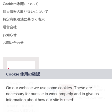
Cookieの利用について
個人情報の取り扱いについて
特定商取引法に基づく表示
運営会社
お知らせ
お問い合わせ
本サービスは、NTT
JASRAC許諾番号：
On our website we use some cookies. These are
ドコモグループの新
9024936001Y45037
規事業創出プログラ
necessary for our site to work properly and to give us
JASRAC許諾番号：
ム「docomo
9024936002Y45040
information about how our site is used.
STARTUP」を通じて
企画され、株式会社
teketにより運営され