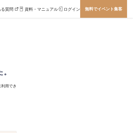
無料でイベント集客
ある質問
資料・マニュアル
ログイン
た。
在利用でき