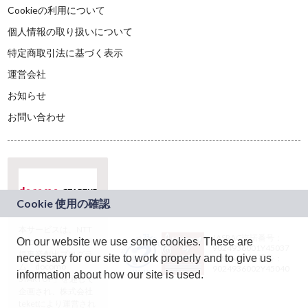
Cookieの利用について
個人情報の取り扱いについて
特定商取引法に基づく表示
運営会社
お知らせ
お問い合わせ
本サービスは、NTT
JASRAC許諾番号：
On our website we use some cookies. These are
ドコモグループの新
9024936001Y45037
規事業創出プログラ
necessary for our site to work properly and to give us
JASRAC許諾番号：
ム「docomo
9024936002Y45040
information about how our site is used.
STARTUP」を通じて
企画され、株式会社
teketにより運営され