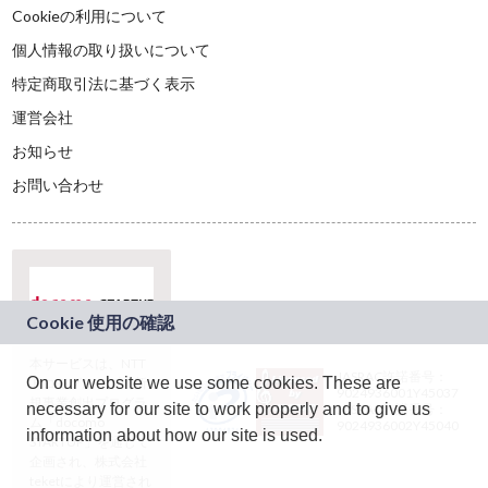
Cookieの利用について
個人情報の取り扱いについて
特定商取引法に基づく表示
運営会社
お知らせ
お問い合わせ
本サービスは、NTT
JASRAC許諾番号：
On our website we use some cookies. These are
ドコモグループの新
9024936001Y45037
規事業創出プログラ
necessary for our site to work properly and to give us
JASRAC許諾番号：
ム「docomo
9024936002Y45040
information about how our site is used.
STARTUP」を通じて
企画され、株式会社
teketにより運営され