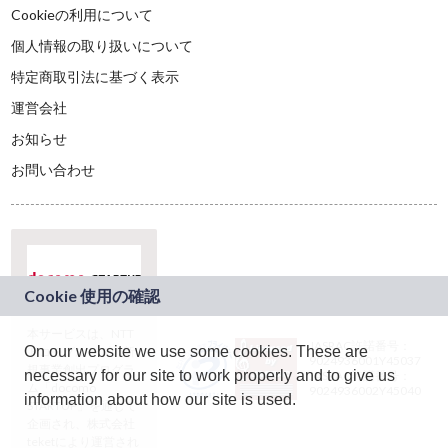
Cookieの利用について
個人情報の取り扱いについて
特定商取引法に基づく表示
運営会社
お知らせ
お問い合わせ
本サービスは、NTT
JASRAC許諾番号：
On our website we use some cookies. These are
ドコモグループの新
9024936001Y45037
規事業創出プログラ
necessary for our site to work properly and to give us
JASRAC許諾番号：
ム「docomo
9024936002Y45040
information about how our site is used.
STARTUP」を通じて
企画され、株式会社
teketにより運営され