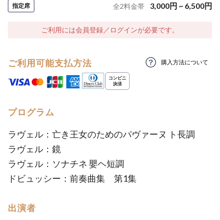
3,000
円
~
6,500
円
指定席
全
2
料金帯
ご利用には会員登録／ログインが必要です。
ご利用可能支払方法
購入方法について
プログラム
ラヴェル：亡き王女のためのパヴァーヌ ト長調
ラヴェル：鏡
ラヴェル：ソナチネ 嬰ヘ短調
ドビュッシー：前奏曲集 第1集
出演者