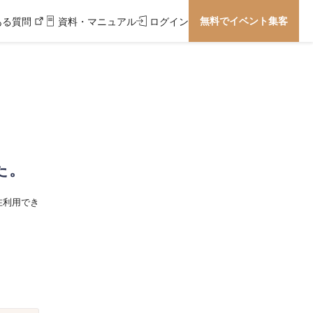
無料でイベント集客
ある質問
資料・マニュアル
ログイン
た。
在利用でき