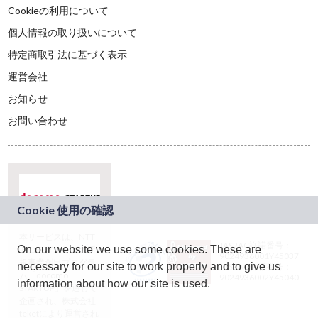
Cookieの利用について
個人情報の取り扱いについて
特定商取引法に基づく表示
運営会社
お知らせ
お問い合わせ
本サービスは、NTT
JASRAC許諾番号：
On our website we use some cookies. These are
ドコモグループの新
9024936001Y45037
規事業創出プログラ
necessary for our site to work properly and to give us
JASRAC許諾番号：
ム「docomo
9024936002Y45040
information about how our site is used.
STARTUP」を通じて
企画され、株式会社
teketにより運営され