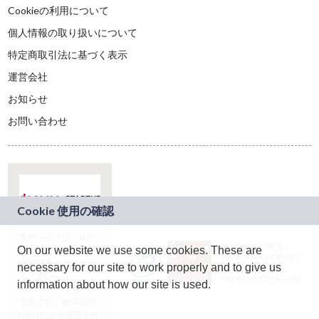
Cookieの利用について
個人情報の取り扱いについて
特定商取引法に基づく表示
運営会社
お知らせ
お問い合わせ
本サービスは、NTT
JASRAC許諾番号：
On our website we use some cookies. These are
ドコモグループの新
9024936001Y45037
規事業創出プログラ
necessary for our site to work properly and to give us
JASRAC許諾番号：
ム「docomo
9024936002Y45040
information about how our site is used.
STARTUP」を通じて
企画され、株式会社
teketにより運営され