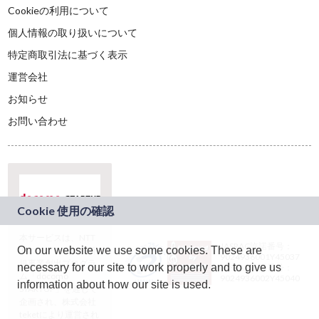
Cookieの利用について
個人情報の取り扱いについて
特定商取引法に基づく表示
運営会社
お知らせ
お問い合わせ
本サービスは、NTT
JASRAC許諾番号：
On our website we use some cookies. These are
ドコモグループの新
9024936001Y45037
規事業創出プログラ
necessary for our site to work properly and to give us
JASRAC許諾番号：
ム「docomo
9024936002Y45040
information about how our site is used.
STARTUP」を通じて
企画され、株式会社
teketにより運営され