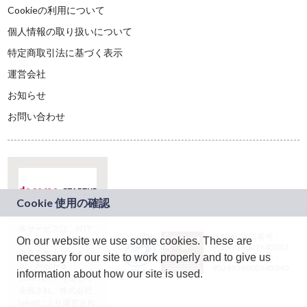
Cookieの利用について
個人情報の取り扱いについて
特定商取引法に基づく表示
運営会社
お知らせ
お問い合わせ
本サービスは、NTT
JASRAC許諾番号：
On our website we use some cookies. These are
ドコモグループの新
9024936001Y45037
規事業創出プログラ
necessary for our site to work properly and to give us
JASRAC許諾番号：
ム「docomo
9024936002Y45040
information about how our site is used.
STARTUP」を通じて
企画され、株式会社
teketにより運営され