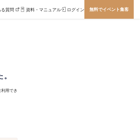
無料でイベント集客
ある質問
資料・マニュアル
ログイン
た。
在利用でき