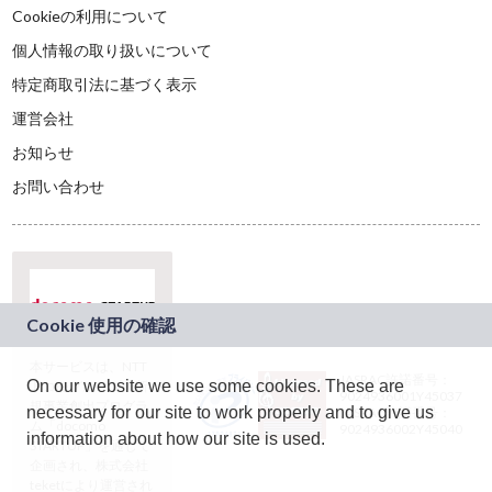
Cookieの利用について
個人情報の取り扱いについて
特定商取引法に基づく表示
運営会社
お知らせ
お問い合わせ
本サービスは、NTT
JASRAC許諾番号：
On our website we use some cookies. These are
ドコモグループの新
9024936001Y45037
規事業創出プログラ
necessary for our site to work properly and to give us
JASRAC許諾番号：
ム「docomo
9024936002Y45040
information about how our site is used.
STARTUP」を通じて
企画され、株式会社
teketにより運営され