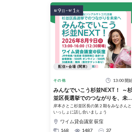
9
1
8/
~
9/
日
火
配信+会場 (関東)
13:00 開
その他
みんなでいこう杉並NEXT！ ～
並区長選挙でのつながりを、未
へ～
岸本さとこ杉並区長の第２期をみなさんと
いっしょに話し合いましょう
ワイム貸会議室 荻窪
168
1487
37