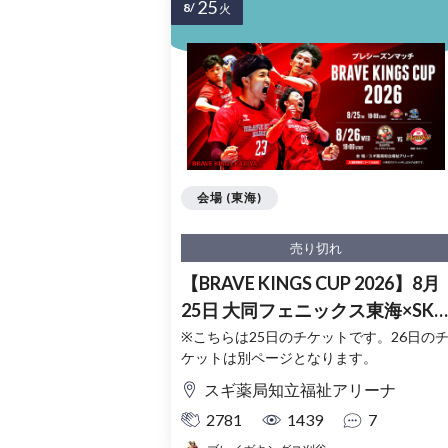
25
8/
火
会場 (東海)
売り切れ
【BRAVE KINGS CUP 2026】8月
25日 大同フェニックス東海×SK
ホークス
※こちらは25日のチケットです。26日の
ケットは別ページとなります。
スギ薬局知立福祉アリーナ
2781
1439
7