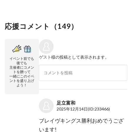
応援コメント（
149
）
ゲスト
様の投稿として表示されます。
イベント前でも
後でも
主催者にコメン
トを贈って
一緒にこのイベ
ントを盛り上げ
よう！
足立富和
2025年12月14日
(ID:233466)
ブレイヴキングス勝利おめでうござ
います!