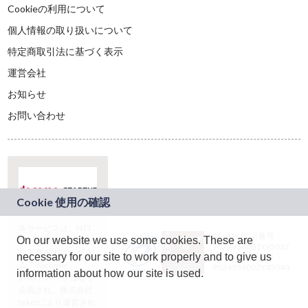
Cookieの利用について
個人情報の取り扱いについて
特定商取引法に基づく表示
運営会社
お知らせ
お問い合わせ
本サービスは、NTT
JASRAC許諾番号：
On our website we use some cookies. These are
ドコモグループの新
9024936001Y45037
規事業創出プログラ
necessary for our site to work properly and to give us
JASRAC許諾番号：
ム「docomo
9024936002Y45040
information about how our site is used.
STARTUP」を通じて
企画され、株式会社
teketにより運営され