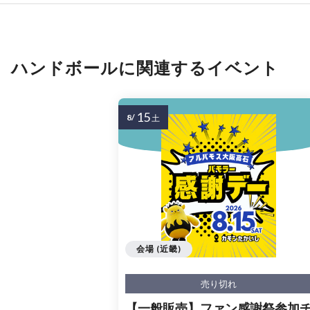
ハンドボールに関連するイベント
15
8/
土
会場 (近畿)
売り切れ
【一般販売】ファン感謝祭参加