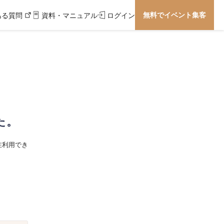
無料でイベント集客
ある質問
資料・マニュアル
ログイン
た。
在利用でき