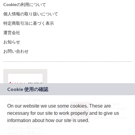
Cookieの利用について
個人情報の取り扱いについて
特定商取引法に基づく表示
運営会社
お知らせ
お問い合わせ
本サービスは、NTT
JASRAC許諾番号：
On our website we use some cookies. These are
ドコモグループの新
9024936001Y45037
規事業創出プログラ
necessary for our site to work properly and to give us
JASRAC許諾番号：
ム「docomo
9024936002Y45040
information about how our site is used.
STARTUP」を通じて
企画され、株式会社
teketにより運営され