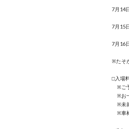
7月1
7月15
7月16
※たそ
□入場
※ご予
※お一
※未就
※車椅