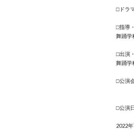
□ドラ
□指導
舞踊学
□出演
舞踊学
□公演
小田
□公演
2022