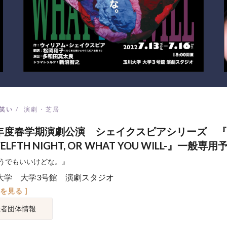
笑い
演劇・芝居
2年度春学期演劇公演 シェイクスピアシリーズ 
ELFTH NIGHT, OR WHAT YOU WILL-』一般専用
うでもいいけどな。』
大学 大学3号館 演劇スタジオ
図を見る ]
催者団体情報