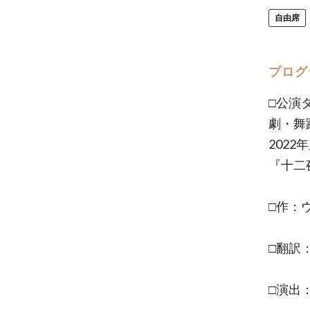
自由席
プログ
□公演
劇・舞
202
『十二夜-
□作：
□翻訳
□演出