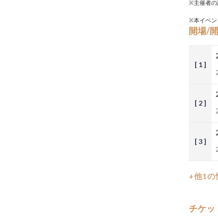
※主催者の
※本イベン
開場/
[ 1 ]
[ 2 ]
[ 3 ]
+他1
チケッ