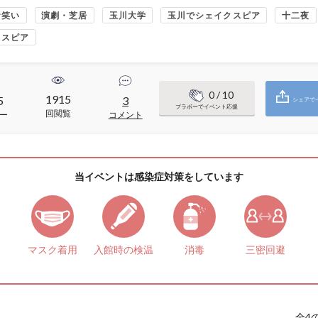
お笑い
演劇・芝居
玉川大学
玉川でシェイクスピア
十二夜
クスピア
0
/ 10
1915
5
3
シェアで
ブラボーでイベント応援
回閲覧
ー
コメント
当イベントは感染症対策をしています
マスク着用
入館時の検温
消毒
三密回避
全
4