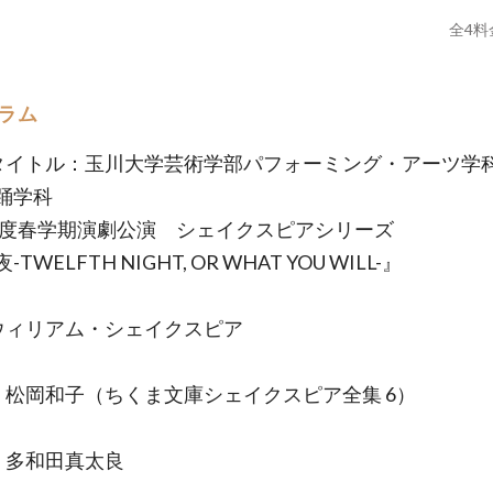
全
4
料
ラム
タイトル：玉川大学芸術学部パフォーミング・アーツ学科
踊学科
2年度春学期演劇公演 シェイクスピアシリーズ
TWELFTH NIGHT, OR WHAT YOU WILL-』
ウィリアム・シェイクスピア
：松岡和子（ちくま文庫シェイクスピア全集 6）
：多和田真太良