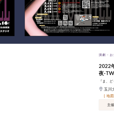
演劇・お
202
夜-TW
『ま、ど
玉川
[ 地
主