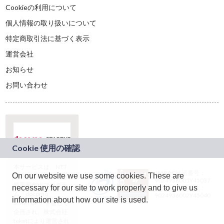
Cookieの利用について
個人情報の取り扱いについて
特定商取引法に基づく表示
運営会社
お知らせ
お問い合わせ
本サービスは、NTT
JASRAC許諾番号：
On our website we use some cookies. These are
ドコモグループの新
9024936001Y45037
規事業創出プログラ
necessary for our site to work properly and to give us
JASRAC許諾番号：
ム「docomo
9024936002Y45040
information about how our site is used.
STARTUP」を通じて
企画され、株式会社
teketにより運営され