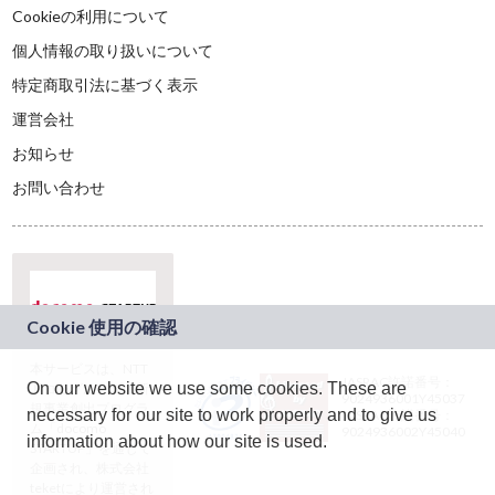
Cookieの利用について
個人情報の取り扱いについて
特定商取引法に基づく表示
運営会社
お知らせ
お問い合わせ
本サービスは、NTT
JASRAC許諾番号：
On our website we use some cookies. These are
ドコモグループの新
9024936001Y45037
規事業創出プログラ
necessary for our site to work properly and to give us
JASRAC許諾番号：
ム「docomo
9024936002Y45040
information about how our site is used.
STARTUP」を通じて
企画され、株式会社
teketにより運営され