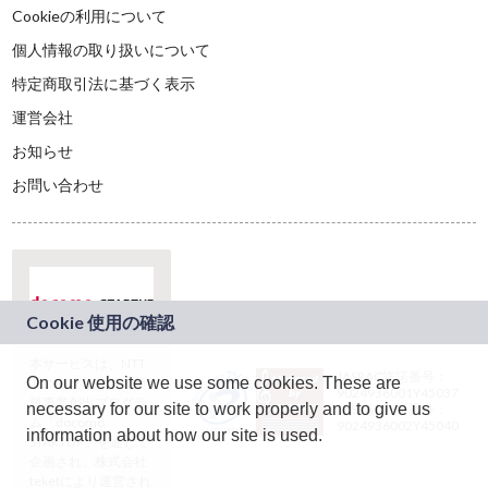
Cookieの利用について
個人情報の取り扱いについて
特定商取引法に基づく表示
運営会社
お知らせ
お問い合わせ
本サービスは、NTT
JASRAC許諾番号：
On our website we use some cookies. These are
ドコモグループの新
9024936001Y45037
規事業創出プログラ
necessary for our site to work properly and to give us
JASRAC許諾番号：
ム「docomo
9024936002Y45040
information about how our site is used.
STARTUP」を通じて
企画され、株式会社
teketにより運営され