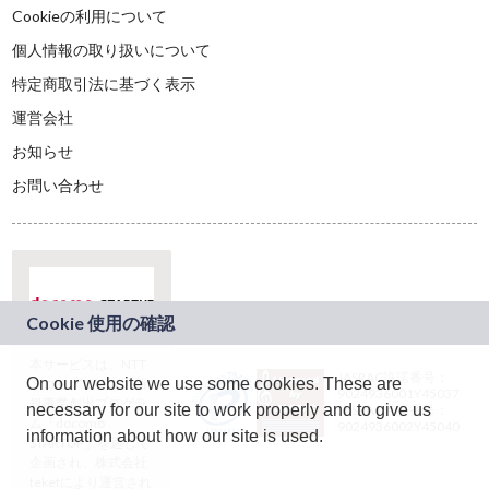
Cookieの利用について
個人情報の取り扱いについて
特定商取引法に基づく表示
運営会社
お知らせ
お問い合わせ
本サービスは、NTT
JASRAC許諾番号：
On our website we use some cookies. These are
ドコモグループの新
9024936001Y45037
規事業創出プログラ
necessary for our site to work properly and to give us
JASRAC許諾番号：
ム「docomo
9024936002Y45040
information about how our site is used.
STARTUP」を通じて
企画され、株式会社
teketにより運営され