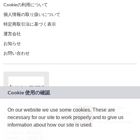
Cookieの利用について
個人情報の取り扱いについて
特定商取引法に基づく表示
運営会社
お知らせ
お問い合わせ
本サービスは、NTT
JASRAC許諾番号：
On our website we use some cookies. These are
ドコモグループの新
9024936001Y45037
規事業創出プログラ
necessary for our site to work properly and to give us
JASRAC許諾番号：
ム「docomo
9024936002Y45040
information about how our site is used.
STARTUP」を通じて
企画され、株式会社
teketにより運営され