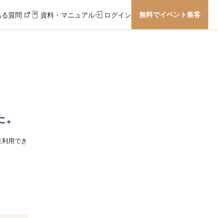
無料でイベント集客
ある質問
資料・マニュアル
ログイン
た。
在利用でき